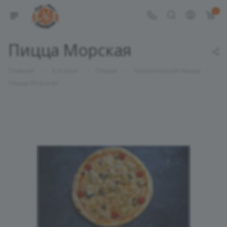
0
Пицца Морская
—
—
—
—
Главная
Каталог
Пицца
Классическая пицца
Пицца Морская