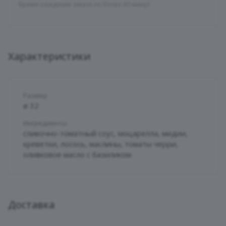
Время ожидания заказа не более 60 минут.
Характеристики
Размер
ø 32
Ингредиенты
сливочно-томатный соус, моцарелла, мидии,
креветки, лосось, маслины, томаты черри,
оливковое масло с базиликом
Доставка