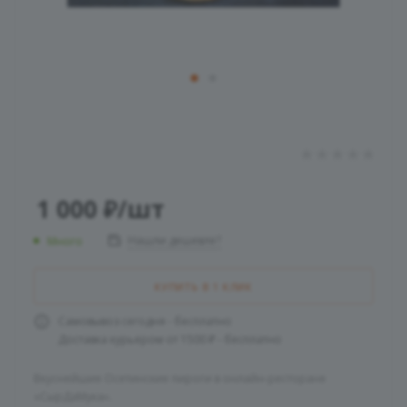
1 000
₽
/шт
Нашли дешевле?
Много
КУПИТЬ В 1 КЛИК
Самовывоз сегодня - бесплатно
Доставка курьером от 1500 ₽ - бесплатно
Вкуснейшие Осетинские пироги в онлайн-ресторане
«СырДаМука».