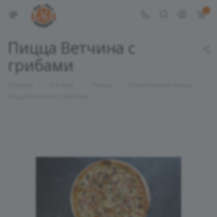
0
Пицца Ветчина с
грибами
—
—
—
—
Главная
Каталог
Пицца
Классическая пицца
Пицца Ветчина с грибами