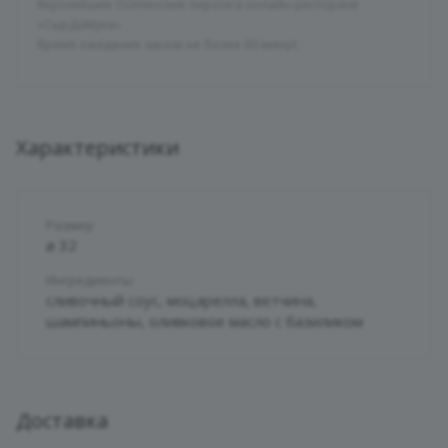
Вкуснейшие Осетинские пироги в онлайн-ресторане
«СырДаМука».
Время ожидания заказа не более 60 минут.
Характеристики
Размер
ø 32
Ингредиенты
сливочный соус, моцарелла, ветчина,
шампиньоны, оливковое масло с базиликом
Доставка